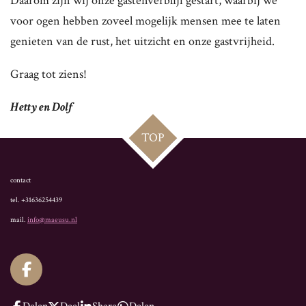
Daarom zijn wij onze gastenverblijf gestart, waarbij we
voor ogen hebben zoveel mogelijk mensen mee te laten
genieten van de rust, het uitzicht en onze gastvrijheid.
Graag tot ziens!
Hetty en Dolf
TOP
contact
tel. +31636254439
mail.
info@maeusu.nl
F
a
c